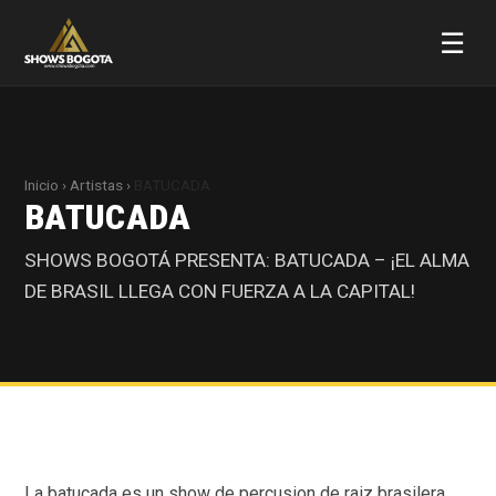
☰
Inicio
›
Artistas
›
BATUCADA
BATUCADA
SHOWS BOGOTÁ PRESENTA: BATUCADA – ¡EL ALMA
DE BRASIL LLEGA CON FUERZA A LA CAPITAL!
La batucada es un show de percusion de raiz brasilera