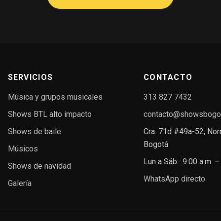
SERVICIOS
CONTACTO
Música y grupos musicales
313 827 7432
Shows BTL alto impacto
contacto@showsbogo
Shows de baile
Cra. 71d #49a-52, Nor
Bogotá
Músicos
Lun a Sáb · 9:00 a.m. –
Shows de navidad
WhatsApp directo
Galería