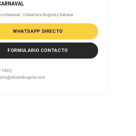
CARNAVAL
profesional · Cobertura Bogotá y Sabana
WHATSAPP DIRECTO
FORMULARIO CONTACTO
7 7432
acto@showsbogota.com