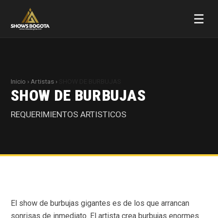
☰
Inicio
›
Artistas
›
SHOW DE BURBUJAS
SHOW DE BURBUJAS
REQUERIMIENTOS ARTISTICOS
El show de burbujas gigantes es de los que arrancan
sonrisas de inmediato. El artista crea burbujas enormes