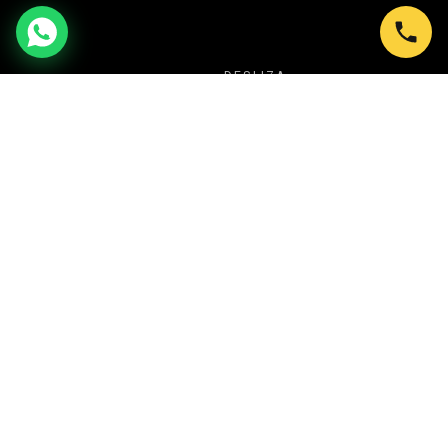
DESLIZA
NUESTRA PROPUESTA
TU SECRETO PARA CREAR SIEMPRE
EVENTOS ESPECTACULARES
En Shows en Bogotá transformamos cada
celebración en una experiencia inolvidable. Desde
Ballet LED y Circo Luminoso, hasta Batucadas,