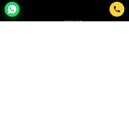
DESLIZA
NUESTRA PROPUESTA
TU SECRETO PARA CREAR SIEMPRE
EVENTOS ESPECTACULARES
En Shows en Bogotá transformamos cada
celebración en una experiencia inolvidable. Desde
Ballet LED y Circo Luminoso, hasta Batucadas,