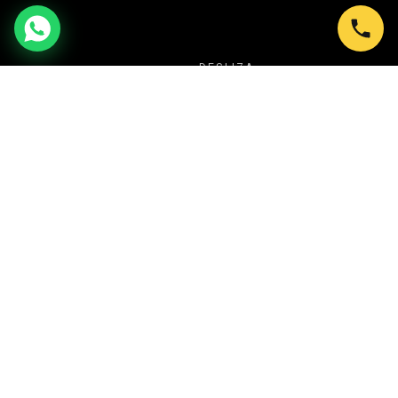
DESLIZA
NUESTRA PROPUESTA
TU SECRETO PARA CREAR SIEMPRE
EVENTOS ESPECTACULARES
En Shows en Bogotá transformamos cada
celebración en una experiencia inolvidable. Desde
Ballet LED y Circo Luminoso, hasta Batucadas,