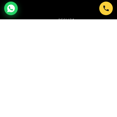
DESLIZA
NUESTRA PROPUESTA
TU SECRETO PARA CREAR SIEMPRE
EVENTOS ESPECTACULARES
En Shows en Bogotá transformamos cada
celebración en una experiencia inolvidable. Desde
Ballet LED y Circo Luminoso, hasta Batucadas,