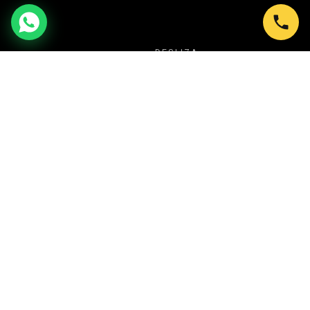
DESLIZA
NUESTRA PROPUESTA
TU SECRETO PARA CREAR SIEMPRE
EVENTOS ESPECTACULARES
En Shows en Bogotá transformamos cada
celebración en una experiencia inolvidable. Desde
Ballet LED y Circo Luminoso, hasta Batucadas,