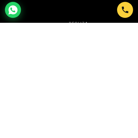
DESLIZA
NUESTRA PROPUESTA
TU SECRETO PARA CREAR SIEMPRE
EVENTOS ESPECTACULARES
En Shows en Bogotá transformamos cada
celebración en una experiencia inolvidable. Desde
Ballet LED y Circo Luminoso, hasta Batucadas,