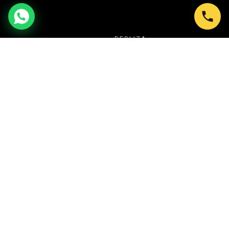
DESLIZA
NUESTRA PROPUESTA
TU SECRETO PARA CREAR SIEMPRE
EVENTOS ESPECTACULARES
En Shows en Bogotá transformamos cada
celebración en una experiencia inolvidable. Desde
Ballet LED y Circo Luminoso, hasta Batucadas,