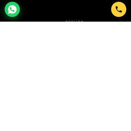
DESLIZA
NUESTRA PROPUESTA
TU SECRETO PARA CREAR SIEMPRE
EVENTOS ESPECTACULARES
En Shows en Bogotá transformamos cada
celebración en una experiencia inolvidable. Desde
Ballet LED y Circo Luminoso, hasta Batucadas,